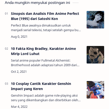
Anda mungkin menyukai postingan ini
Sinopsis dan Analisis Film Anime Perfect
Blue (1995) dari Satoshi Kon
Perfect Blue awalnya dimaksudkan untuk
menjadi serial televisi, tetapi setelah gempa bumi
Kobe pada tahun 1995, studio produksi
mengalami kerusakan parah yang
mengakibatkan pemoton…
10 Fakta King Bradley, Karakter Anime
Mirip Lord Luhut
Serial anime populer Fullmetal Alchemist:
Brotherhood adalah adaptasi tahun 2009 dari
serial manga Fullmetal Alchemist karya Hiromu
Arakawa. Di dunia fantasi steampunk ini, ad…
10 Cosplay Cantik Karakter Genshin
Impact yang Keren
Genshin Impact adalah game role-playing aksi
seru yang dikembangkan dan diterbitkan oleh
miHoYo.Genshin Impact adalah MMORPG