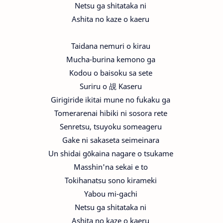
Netsu ga shitataka ni
Ashita no kaze o kaeru
Taidana nemuri o kirau
Mucha-burina kemono ga
Kodou o baisoku sa sete
Suriru o 覘 Kaseru
Girigiride ikitai mune no fukaku ga
Tomerarenai hibiki ni sosora rete
Senretsu, tsuyoku someageru
Gake ni sakaseta seimeinara
Un shidai gōkaina nagare o tsukame
Masshin'na sekai e to
Tokihanatsu sono kirameki
Yabou mi-gachi
Netsu ga shitataka ni
Ashita no kaze o kaeru