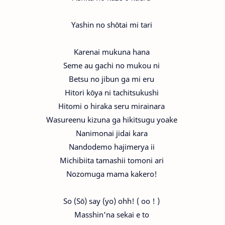
Yashin no shōtai mi tari
Karenai mukuna hana
Seme au gachi no mukou ni
Betsu no jibun ga mi eru
Hitori kōya ni tachitsukushi
Hitomi o hiraka seru mirainara
Wasureenu kizuna ga hikitsugu yoake
Nanimonai jidai kara
Nandodemo hajimerya ii
Michibiita tamashii tomoni ari
Nozomuga mama kakero!
So (Sō) say (yo) ohh! ( oo ! )
Masshin'na sekai e to