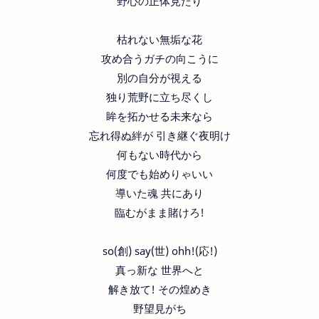
野心の正体見たり
枯れない無垢な花
攻め合うガチの向こうに
別の自分が視える
独り荒野に立ち尽くし
眸を拓かせる未来なら
忘れ得ぬ絆が 引き継ぐ夜明け
何もない時代から
何度でも始めりゃいい
導いた魂 共にあり
臨むがまま賭けろ!
so(創) say(世) ohh!(応!)
真っ新な 世界へと
解き放て! その煌めき
野望見がち