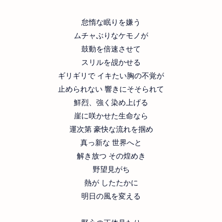
怠惰な眠りを嫌う
ムチャぶりなケモノが
鼓動を倍速させて
スリルを覘かせる
ギリギリで イキたい胸の不覚が
止められない 響きにそそられて
鮮烈、強く染め上げる
崖に咲かせた生命なら
運次第 豪快な流れを掴め
真っ新な 世界へと
解き放つ その煌めき
野望見がち
熱が したたかに
明日の風を変える