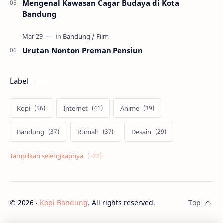
Mengenal Kawasan Cagar Budaya di Kota
Bandung
Urutan Nonton Preman Pensiun
Label
Kopi
Internet
Anime
Bandung
Rumah
Desain
Psikologi
Film
Jepang
Tekno
Skill
Cosplay
©
2026
‧
Kopi Bandung
. All rights reserved.
Kuliner
Bisnis
Android