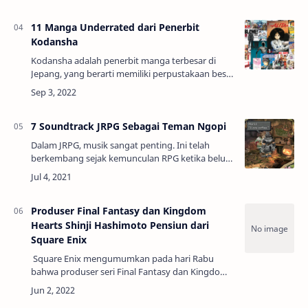
petualangan dunia terbuka dengan banyak
karakter unik d…
11 Manga Underrated dari Penerbit
Kodansha
Kodansha adalah penerbit manga terbesar di
Jepang, yang berarti memiliki perpustakaan besar
untuk dipilih untuk dibaca. Kodansha telah
menerbitkan berbagai karya fantastis, dari Ak…
7 Soundtrack JRPG Sebagai Teman Ngopi
Dalam JRPG, musik sangat penting. Ini telah
berkembang sejak kemunculan RPG ketika belum
ada akting suara, dan orang-orang bergantung
pada musik permainan untuk menangkap pesan
dan…
Produser Final Fantasy dan Kingdom
Hearts Shinji Hashimoto Pensiun dari
Square Enix
Square Enix mengumumkan pada hari Rabu
bahwa produser seri Final Fantasy dan Kingdom
Hearts Shinji Hashimoto pensiun dari perusahaan
pada hari Selasa.Shinji Hashimoto mencata…