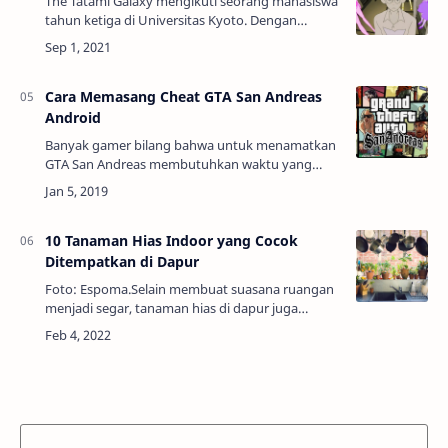
The Tatami Galaxy mengikuti seorang mahasiswa
tahun ketiga di Universitas Kyoto. Dengan
protagonis tanpa nama, serial ini menggunakan
semesta paralel sebagai perangkat plot un…
Cara Memasang Cheat GTA San Andreas
Android
Banyak gamer bilang bahwa untuk menamatkan
GTA San Andreas membutuhkan waktu yang
lama karena belum tentu dalam misi tertentu kita
langsung berhasil, bahka kita harus mengulang
beb…
10 Tanaman Hias Indoor yang Cocok
Ditempatkan di Dapur
Foto: Espoma.Selain membuat suasana ruangan
menjadi segar, tanaman hias di dapur juga
mampu meningkatkan kualitas udara di dalam
rumah.Tanaman hias indoor semakin digemari
banyak o…