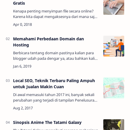
Gratis
Kenapa penting menyimpan file secara online?
Karena kita dapat mengaksesnya dari mana saja
dan kapan saja, selama ada akses
internet. Kapasitas yang ditawarkan pun
bervariasi …
Memahami Perbedaan Domain dan
Hosting
Berbicara tentang domain pastinya kalian para
blogger udah pada dengar ya, atau bahkan kalian
sudah berencana untuk membuat domain baru
TLD untuk mengupgrade domain blogspot
kalian…
Local SEO, Teknik Terbaru Paling Ampuh
untuk Jualan Makin Cuan
Di awal memasuki tahun 2017 ini, banyak sekali
perubahan yang terjadi di tampilan Penelusuran
Google. Dari mulai banyaknya slot iklan untuk
Google Ads, lalu tampil kategori web pe…
Sinopsis Anime The Tatami Galaxy