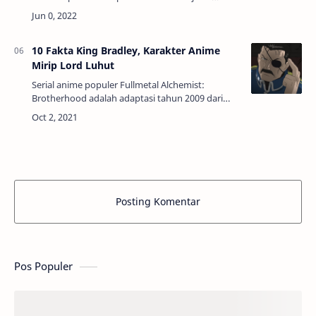
streaming global memiliki strategi go-big-or-go-
go-home, mereka membangun kendaraan besar
den…
10 Fakta King Bradley, Karakter Anime
Mirip Lord Luhut
Serial anime populer Fullmetal Alchemist:
Brotherhood adalah adaptasi tahun 2009 dari
serial manga Fullmetal Alchemist karya Hiromu
Arakawa. Di dunia fantasi steampunk ini, ad…
Posting Komentar
Pos Populer