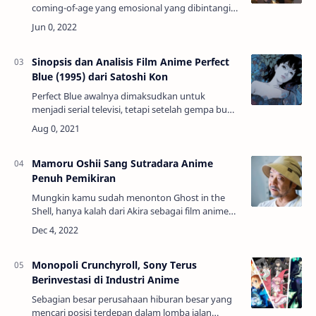
coming-of-age yang emosional yang dibintangi
oleh dua siswa sekolah menengah, Mitsuha
Miyamizu dan Taki Tachibana, yang belajar
tentan…
Sinopsis dan Analisis Film Anime Perfect
Blue (1995) dari Satoshi Kon
Perfect Blue awalnya dimaksudkan untuk
menjadi serial televisi, tetapi setelah gempa bumi
Kobe pada tahun 1995, studio produksi
mengalami kerusakan parah yang
mengakibatkan pemoton…
Mamoru Oshii Sang Sutradara Anime
Penuh Pemikiran
Mungkin kamu sudah menonton Ghost in the
Shell, hanya kalah dari Akira sebagai film anime
berpengaruh yang tidak dibuat oleh sutradara
bernama Hayao Miyazaki.Meski merupakan
bagian…
Monopoli Crunchyroll, Sony Terus
Berinvestasi di Industri Anime
Sebagian besar perusahaan hiburan besar yang
mencari posisi terdepan dalam lomba jalan