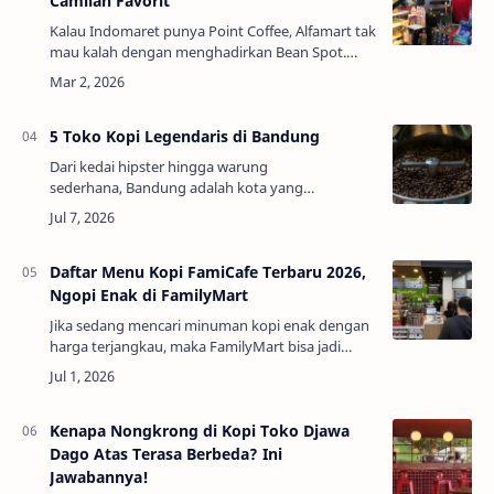
Camilan Favorit
Kalau Indomaret punya Point Coffee, Alfamart tak
mau kalah dengan menghadirkan Bean Spot.
Tempat ini menjadi surga bagi pecinta kopi dan
camilan enak dengan harga yang sangat terja…
5 Toko Kopi Legendaris di Bandung
Dari kedai hipster hingga warung
sederhana, Bandung adalah kota yang
merayakan kopi. Di antara tren yang datang dan
pergi, ada toko kopi legendaris di Bandung yang
tetap ber…
Daftar Menu Kopi FamiCafe Terbaru 2026,
Ngopi Enak di FamilyMart
Jika sedang mencari minuman kopi enak dengan
harga terjangkau, maka FamilyMart bisa jadi
pilihan tepat. FamilyMart adalah jaringan
waralaba toko serba ada yang berasal dari
Jepang.…
Kenapa Nongkrong di Kopi Toko Djawa
Dago Atas Terasa Berbeda? Ini
Jawabannya!