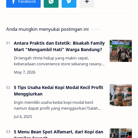
Anda mungkin menyukai postingan ini
Antara Praktis dan Estetik: Bisakah Family
Mart "Mengambil Hati" Warga Bandung?
Di tengah ritme hidup yang makin cepat,
keberadaan convenience store sekarang rasanya
sudah jadi bagian dari gaya hidup urban. Mau
cari kopi sebelum kerja, beli camilan tengah
mala…
5 Tips Usaha Kedai Kopi Modal Kecil Profit
Menggiurkan
Ingin memiliki usaha kedai kopi modal kecil
namun dapat profit yang menggiurkan?Salah
satu bisnis yang sedang booming akhir-akhir ini
adalah usaha kedai kopi. Enggak usah khawatir …
5 Menu Bean Spot Alfamart, dari Kopi dan