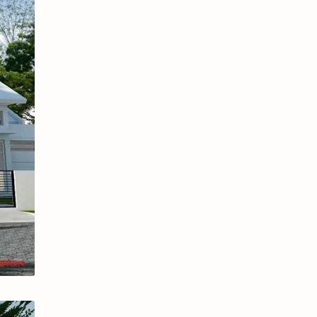
Fashion
Lifestyle
Buku
Sastra
Finansial
Kesehatan
Produk
Video Game
Blog
Korea
Parenting
coffee
coffeeshop