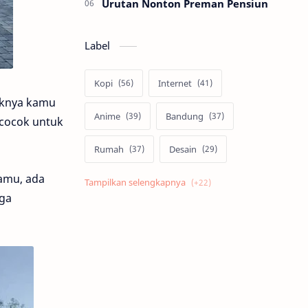
Urutan Nonton Preman Pensiun
Label
Kopi
Internet
iknya kamu
Anime
Bandung
 cocok untuk
Rumah
Desain
kamu, ada
Psikologi
Film
uga
Jepang
Tekno
Skill
Cosplay
Kuliner
Bisnis
Android