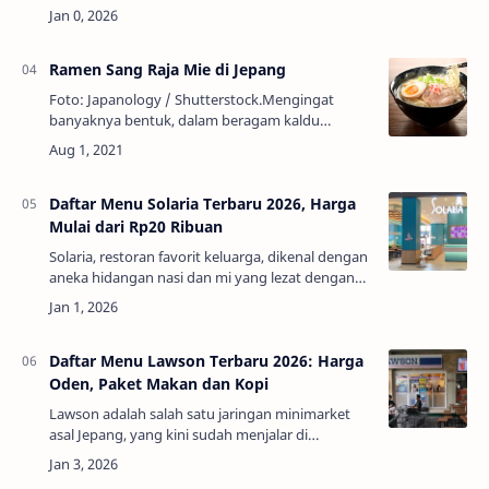
Bandung atau kota-kota besar lainnya.Menu di
Subway terdiri dari beragam varian roti, is d…
Ramen Sang Raja Mie di Jepang
Foto: Japanology / Shutterstock.Mengingat
banyaknya bentuk, dalam beragam kaldu
sebagai sup, dihidangkan panas atau dingin,
dengan berbagai saus celup, orang Jepang
membuktikan bah…
Daftar Menu Solaria Terbaru 2026, Harga
Mulai dari Rp20 Ribuan
Solaria, restoran favorit keluarga, dikenal dengan
aneka hidangan nasi dan mi yang lezat dengan
harga yang terjangkau. Restoran keluarga ini
menyajikan berbagai macam menu hidangan…
Daftar Menu Lawson Terbaru 2026: Harga
Oden, Paket Makan dan Kopi
Lawson adalah salah satu jaringan minimarket
asal Jepang, yang kini sudah menjalar di
Indonesia dengan layanan dan produk
berkualitas.Dikenal dengan suasana yang ramah