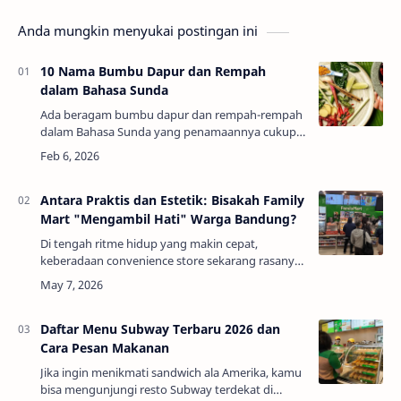
Anda mungkin menyukai postingan ini
10 Nama Bumbu Dapur dan Rempah
dalam Bahasa Sunda
Ada beragam bumbu dapur dan rempah-rempah
dalam Bahasa Sunda yang penamaannya cukup
berbeda dari Bahasa Indonesia.Nah, buat pecinta
masakan khas Sunda atau yang sedang belajar
masa…
Antara Praktis dan Estetik: Bisakah Family
Mart "Mengambil Hati" Warga Bandung?
Di tengah ritme hidup yang makin cepat,
keberadaan convenience store sekarang rasanya
sudah jadi bagian dari gaya hidup urban. Mau
cari kopi sebelum kerja, beli camilan tengah
mala…
Daftar Menu Subway Terbaru 2026 dan
Cara Pesan Makanan
Jika ingin menikmati sandwich ala Amerika, kamu
bisa mengunjungi resto Subway terdekat di