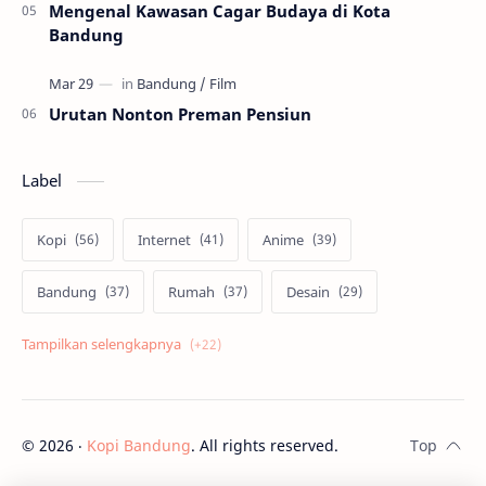
Mengenal Kawasan Cagar Budaya di Kota
Bandung
Urutan Nonton Preman Pensiun
Label
Kopi
Internet
Anime
Bandung
Rumah
Desain
Psikologi
Film
Jepang
Tekno
Skill
Cosplay
©
2026
‧
Kopi Bandung
. All rights reserved.
Kuliner
Bisnis
Android