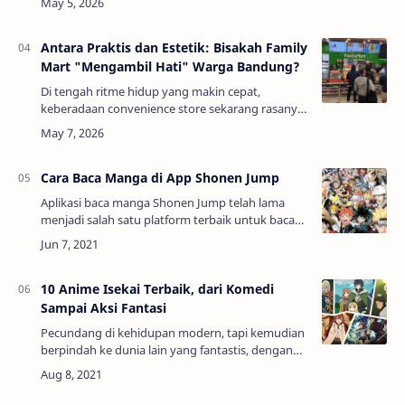
balik lagi. Tapi begitu kamu mampir ke caba…
Antara Praktis dan Estetik: Bisakah Family
Mart "Mengambil Hati" Warga Bandung?
Di tengah ritme hidup yang makin cepat,
keberadaan convenience store sekarang rasanya
sudah jadi bagian dari gaya hidup urban. Mau
cari kopi sebelum kerja, beli camilan tengah
mala…
Cara Baca Manga di App Shonen Jump
Aplikasi baca manga Shonen Jump telah lama
menjadi salah satu platform terbaik untuk baca
manga digital. Dengan chapter terbaru gratis,
terjemahan resmi yang cepat untuk beberapa j…
10 Anime Isekai Terbaik, dari Komedi
Sampai Aksi Fantasi
Pecundang di kehidupan modern, tapi kemudian
berpindah ke dunia lain yang fantastis, dengan
kekuatan sihir yang eksis di sana. Isekai
tampaknya selalu menarik minat kita.Di antara …