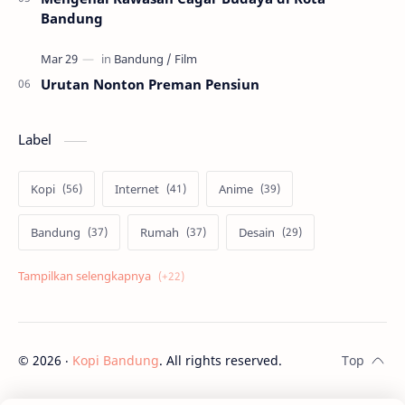
Bandung
Urutan Nonton Preman Pensiun
Label
Kopi
Internet
Anime
Bandung
Rumah
Desain
Psikologi
Film
Jepang
Tekno
Skill
Cosplay
©
2026
‧
Kopi Bandung
. All rights reserved.
Kuliner
Bisnis
Android