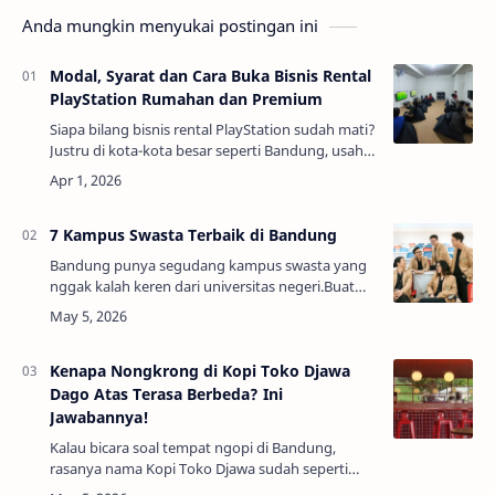
Anda mungkin menyukai postingan ini
Modal, Syarat dan Cara Buka Bisnis Rental
PlayStation Rumahan dan Premium
Siapa bilang bisnis rental PlayStation sudah mati?
Justru di kota-kota besar seperti Bandung, usaha
ini masih menjadi primadona, terutama di
kalangan anak sekolah, mahasiswa, da…
7 Kampus Swasta Terbaik di Bandung
Bandung punya segudang kampus swasta yang
nggak kalah keren dari universitas negeri.Buat
yang lagi nyari tempat kuliah dengan atmosfer
santai tapi berkualitas, nih ada rekomendasi …
Kenapa Nongkrong di Kopi Toko Djawa
Dago Atas Terasa Berbeda? Ini
Jawabannya!
Kalau bicara soal tempat ngopi di Bandung,
rasanya nama Kopi Toko Djawa sudah seperti
“teman lama” yang selalu berhasil bikin orang