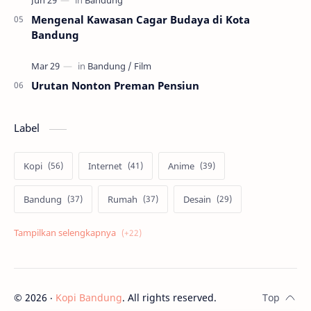
Mengenal Kawasan Cagar Budaya di Kota
Bandung
Urutan Nonton Preman Pensiun
Label
Kopi
Internet
Anime
Bandung
Rumah
Desain
Psikologi
Film
Jepang
Tekno
Skill
Cosplay
©
2026
‧
Kopi Bandung
. All rights reserved.
Kuliner
Bisnis
Android