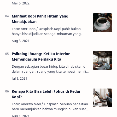
lakukan.Periklanan mengeksplorasi seni
mempengaruhi perilaku manusia untuk
membuat k…
Manfaat Kopi Pahit Hitam yang
Menakjubkan
Foto: Amr Taha / Unsplash.Kopi pahit bukan
hanya bisa dijadikan sebagai minuman yang
menemani kita saat begadang, atau mengusir
kantuk di pagi hari, tetapi minuman hitam ini
juga…
Psikologi Ruang: Ketika Interior
Memengaruhi Perilaku Kita
Dengan sebagian besar hidup kita dihabiskan di
dalam ruangan, ruang yang kita tempati memiliki
peran utama dalam perilaku psikologis
kita.Psikologi lingkungan atau Psikologi ruang …
Kenapa Kita Bisa Lebih Fokus di Kedai
Kopi?
Foto: Andrew Neel / Unsplash. Sebuah penelitian
baru menunjukkan bahwa mungkin bukan suara
bising yang mengalihkan fokus kita, tapi lebih