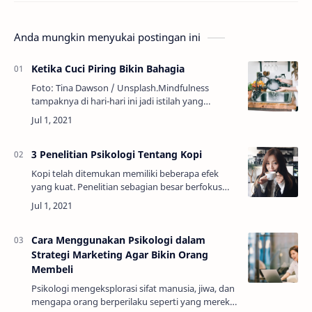
Anda mungkin menyukai postingan ini
Ketika Cuci Piring Bikin Bahagia
Foto: Tina Dawson / Unsplash.Mindfulness
tampaknya di hari-hari ini jadi istilah yang
ngetren. Mindfulness berarti mengelola
kesadaran akan pikiran, perasaan, sensasi tubuh,
dan li…
3 Penelitian Psikologi Tentang Kopi
Kopi telah ditemukan memiliki beberapa efek
yang kuat. Penelitian sebagian besar berfokus
pada bagaimana minuman ini memengaruhi kita
secara fisik, termasuk implikasinya terhadap k…
Cara Menggunakan Psikologi dalam
Strategi Marketing Agar Bikin Orang
Membeli
Psikologi mengeksplorasi sifat manusia, jiwa, dan
mengapa orang berperilaku seperti yang mereka